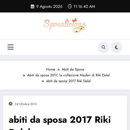
Vai
9 Agosto 2026
11:16:41 AM
al
contenuto
Home
Abiti da Sposa
Abiti da sposa 2017, la collezione Mayfair di Riki Dalal
abiti da sposa 2017 Riki Dalal
24 Ottobre 2016
abiti da sposa 2017 Riki