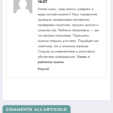
16:27
Хотите знать, кому можно доверять в
мире онлайн-казино? Наш справочник
проводит независимую экспертизу:
проверяем лицензии, процесс выплат и
качество игр. Рейтинги объективны — мы
не торгуем позициями. Принципы
оценки открыты для всех. Подойдёт как
новичкам, так и опытным игрокам.
Следим за изменениями и регулярно
обновляем информацию.
Узнать о
рейтингах казино
Rispondi
COMMENTO ALL'ARTICOLO