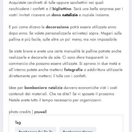
Acquistate cerchietti di tulle oppure sacchettini nei quali
racchiudere i confetti e il
bigliettino
. Sarà una bella sorpresa per i
vostri invitati ricevere un
dono
natalizio
e nuziale insieme.
E poi come dicevo la
decorazione
potrà essere utilizzata anno
dopo anno. Se volete personalizzarla scriveteci sopra. Magari sulla
pallina è più facile, sulle altre un po’ meno, ma non impossibile.
Se siete brave e avete una certa manualità le palline potrete anche
realizzarle e decorarle da sole. Ci sono sfere trasparenti in
commercio che possono essere utilizzate. Si aprono in due metà e
all’interno potete anche metterci
fotografie
o addirittura utilizzarle
direttamente per metterci il tulle con i confetti.
Idee per
bomboniere
natalizie
davvero economiche visti i costi
contenuti dei materiali. Che ne dite? Se vi sposate il prossimo
Natale avete tutto il tempo necessario per organizzarvi.
photo credits |
youwall
Tag
Bomboniere Fai Da Te
Bomboniere Nozze