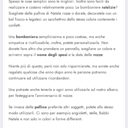
Spesso le cose semplici sono le migliori. Inoltre sono facili da
realizzare e costano relativamente poco. Le bomboniere
natalizie
?
Scegliete delle palline di Natale rosse o dorate, decoratele con un
bel fiocco e legateci un sacchettino dello stesso colore contenente i
confetti.
Una
bomboniera
semplicissima e poco costosa, ma anche
simpatica e riutilizzabile, inoltre, potete personalizzarla. Non
dovete fare altro che prendere un pennello, scegliere un colore e
scriverci sopra il
nome degli sposi
e la data delle
nozze
.
Niente più di questo, però non solo risparmierete, ma avrete anche
regalato qualcosa che anno dopo anno le persone potranno
continuare ad utilizzare ricordandovi.
Una potreste anche tenerla e ogni anno utilizzarla sul vostro albero,
per festeggiare l’anniversario di nozze.
Se invece delle
palline
preferite altri soggetti, potete allo stesso
modo utilizzarli. Ci sono per esempio angioletti, stelle, Babbi
Natale e non solo in colori e forme differenti.