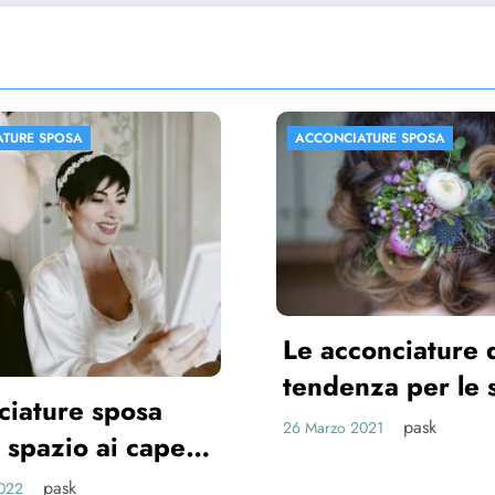
IATURE SPOSA
ACCONCIATURE SPOSA
conciature di
enza per le spose
1
pask
 2021