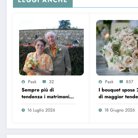
LEGGI ANCHE
Pask
32
Pask
857
Sempre più di
I bouquet sposa
tendenza i matrimoni
di maggior tend
over 65 in Italia
16 Luglio 2026
18 Giugno 2026