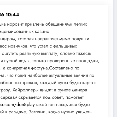
26 10:44
дка норовит привлечь обещаниями легких
ицензированных казино
ентиром, которая направляет мимо ловушки
юс новичков, что устал с фальшивых
ы ощутить реальную выплату, словно тяжесть
дя пустой воды, только проверенные площадки,
, а конкретная фортуна.Составлено по
на, что ловит наиболее актуальные веяния по
 шаблонных трюков, каждый пункт будто карта в
сразу. Хайроллеры видят: в рунете манера
сарказм скрывается под совет, помогает
base.com/don8play
такой топ находится будто
ый к раздаче. Загляни, когда нужно увидеть