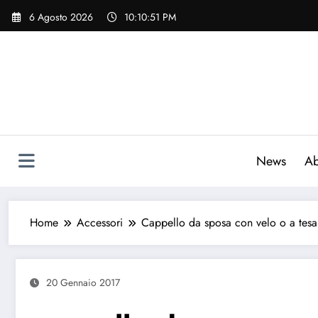
Vai
6 Agosto 2026
10:10:52 PM
al
contenuto
News
Ab
Home
Accessori
Cappello da sposa con velo o a tesa 
20 Gennaio 2017