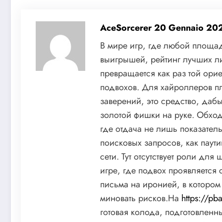
AceSorcerer
20 Gennaio 20
В мире игр, где любой площа
выигрышей, рейтинг лучших л
превращается как раз той ори
подвохов. Для хайроллеров пл
заверений, это средство, даб
золотой фишки на руке. Обхо
где отдача не лишь показатель
поисковых запросов, как паути
сети. Тут отсутствует роли для
игре, где подвох проявляется 
письма на иронией, в котором 
миновать рисков.На
https://p
готовая колода, подготовленн