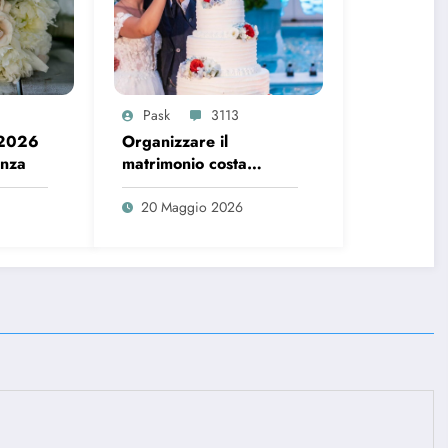
Pask
3113
 2026
Organizzare il
enza
matrimonio costa
sempre di più, ecco i
dati del 2026
20 Maggio 2026