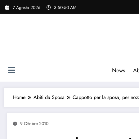
Vai
7 Agosto 2026
3:50:51 AM
al
contenuto
News
Ab
Home
Abiti da Sposa
Cappotto per la sposa, per noz
9 Ottobre 2010