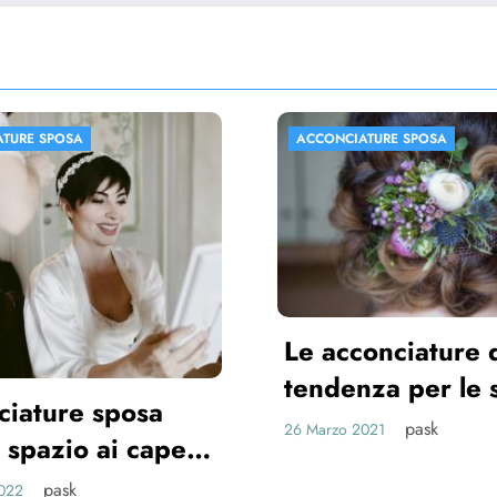
CIATURE SPOSA
ACCONCIATURE SPOSA
cconciature di
enza per le spose
1
pask
o 2021