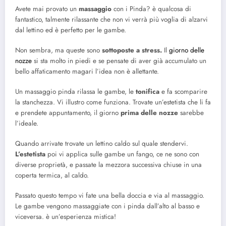
Avete mai provato un
massaggio
con i Pinda? è qualcosa di
fantastico, talmente rilassante che non vi verrà più voglia di alzarvi
dal lettino ed è perfetto per le gambe.
Non sembra, ma queste sono
sottoposte a stress.
Il
giorno delle
nozze
si sta molto in piedi e se pensate di aver già accumulato un
bello affaticamento magari l’idea non è allettante.
Un massaggio pinda rilassa le gambe, le
tonifica
e fa scomparire
la stanchezza. Vi illustro come funziona. Trovate un’estetista che li fa
e prendete appuntamento, il giorno
prima delle nozze
sarebbe
l’ideale.
Quando arrivate trovate un lettino caldo sul quale stendervi.
L’estetista
poi vi applica sulle gambe un fango, ce ne sono con
diverse proprietà, e passate la mezzora successiva chiuse in una
coperta termica, al caldo.
Passato questo tempo vi fate una bella doccia e via al massaggio.
Le gambe vengono massaggiate con i pinda dall’alto al basso e
viceversa. è un’esperienza mistica!