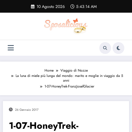
Vai
10 Agosto 2026
5:43:15 AM
al
contenuto
Home
Viaggio di Nozze
La luna di miele più lunga del mondo: marito e moglie in viaggio da 5
anni
1-07-HoneyTrek-FranzJosefGlacier
26 Gennaio 2017
1-07-HoneyTrek-