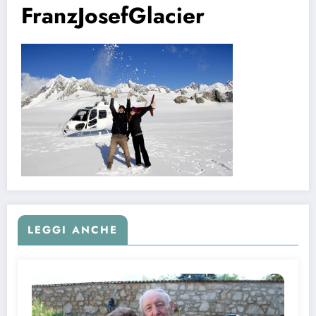
FranzJosefGlacier
LEGGI ANCHE