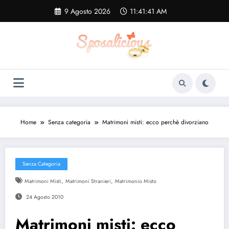
Vai
9 Agosto 2026
11:41:42 AM
al
contenuto
Home
Senza categoria
Matrimoni misti: ecco perchè divorziano
Senza Categoria
,
,
Matrimoni Misti
Matrimoni Stranieri
Matrimonio Misto
24 Agosto 2010
Matrimoni misti: ecco