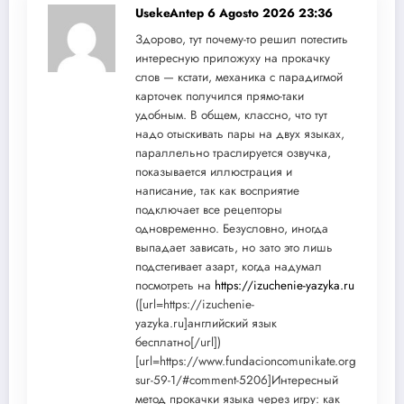
UsekeAntep
6 Agosto 2026 23:36
Здорово, тут почему-то решил потестить
интересную приложуху на прокачку
слов — кстати, механика с парадигмой
карточек получился прямо-таки
удобным. В общем, классно, что тут
надо отыскивать пары на двух языках,
параллельно траслируется озвучка,
показывается иллюстрация и
написание, так как восприятие
подключает все рецепторы
одновременно. Безусловно, иногда
выпадает зависать, но зато это лишь
подстегивает азарт, когда надумал
посмотреть на
https://izuchenie-yazyka.ru
([url=https://izuchenie-
yazyka.ru]английский язык
бесплатно[/url])
[url=https://www.fundacioncomunikate.org.co/20
sur-59-1/#comment-5206]Интересный
метод прокачки языка через игру: как