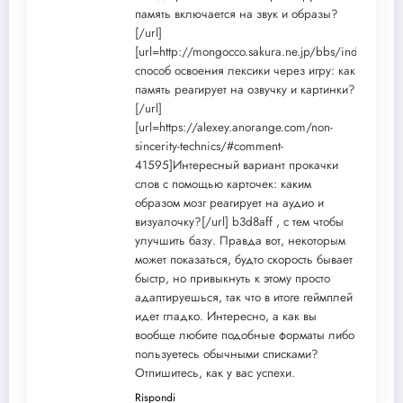
память включается на звук и образы?
[/url]
[url=http://mongocco.sakura.ne.jp/bbs/index.
способ освоения лексики через игру: как
память реагирует на озвучку и картинки?
[/url]
[url=https://alexey.anorange.com/non-
sincerity-technics/#comment-
41595]Интересный вариант прокачки
слов с помощью карточек: каким
образом мозг реагирует на аудио и
визуалочку?[/url] b3d8aff , с тем чтобы
улучшить базу. Правда вот, некоторым
может показаться, будто скорость бывает
быстр, но привыкнуть к этому просто
адаптируешься, так что в итоге геймплей
идет гладко. Интересно, а как вы
вообще любите подобные форматы либо
пользуетесь обычными списками?
Отпишитесь, как у вас успехи.
Rispondi