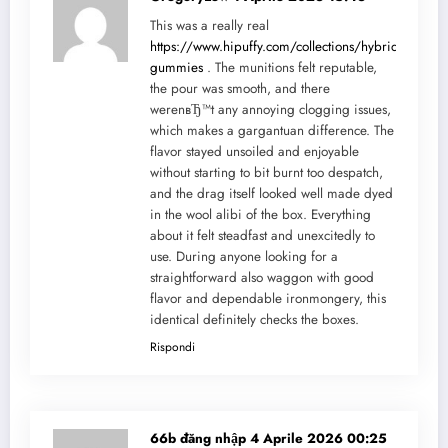
This was a really real
https://www.hipuffy.com/collections/hybrid-
gummies
. The munitions felt reputable,
the pour was smooth, and there
werenвЂ™t any annoying clogging issues,
which makes a gargantuan difference. The
flavor stayed unsoiled and enjoyable
without starting to bit burnt too despatch,
and the drag itself looked well made dyed
in the wool alibi of the box. Everything
about it felt steadfast and unexcitedly to
use. During anyone looking for a
straightforward also waggon with good
flavor and dependable ironmongery, this
identical definitely checks the boxes.
Rispondi
66b đăng nhập
4 Aprile 2026 00:25