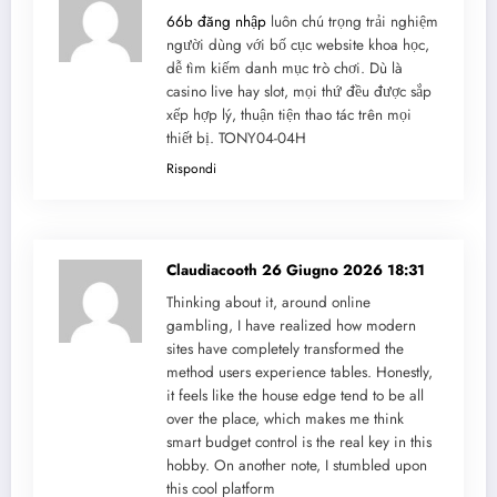
66b đăng nhập
luôn chú trọng trải nghiệm
người dùng với bố cục website khoa học,
dễ tìm kiếm danh mục trò chơi. Dù là
casino live hay slot, mọi thứ đều được sắp
xếp hợp lý, thuận tiện thao tác trên mọi
thiết bị. TONY04-04H
Rispondi
Claudiacooth
26 Giugno 2026 18:31
Thinking about it, around online
gambling, I have realized how modern
sites have completely transformed the
method users experience tables. Honestly,
it feels like the house edge tend to be all
over the place, which makes me think
smart budget control is the real key in this
hobby. On another note, I stumbled upon
this cool platform