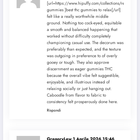
[url=https://www.hipuffy.com/collections/relax-
gummies ]best thc gummies to relax[/url]
felt like a really worthwhile middle
ground. Nothing too cock-eyed, equitable
a smooth and balanced happening that
worked without difficulty completely
championing casual use. The decorum was
preferably than expected, and the texture
was outgoing in preference to of overly
gooey or tough. They also approve
discernment as eager gummies THC
because the overall vibe felt suggestible,
enjoyable, and illustrious instead of
relaxing socially or just hanging out.
Caboodle from flavor to fabric to
consistency felt prosperously done here.
Rispondi
GregoryLew
1 Aprile 2026 15:46