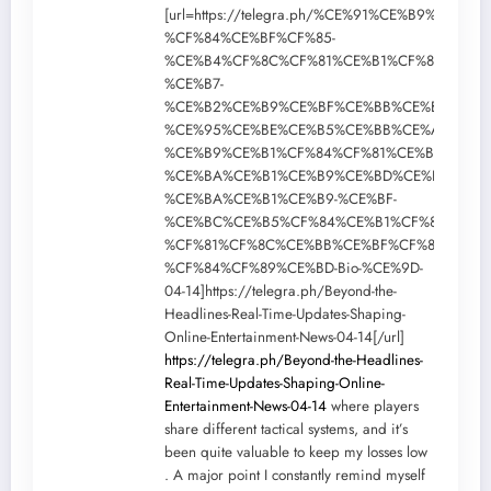
[url=https://telegra.ph/%CE%91%CE%B9%CF%8
%CF%84%CE%BF%CF%85-
%CE%B4%CF%8C%CF%81%CE%B1%CF%84%CE%B
%CE%B7-
%CE%B2%CE%B9%CE%BF%CE%BB%CE%BF%CE%B
%CE%95%CE%BE%CE%B5%CE%BB%CE%AF%CE%B
%CE%B9%CE%B1%CF%84%CF%81%CE%B9%CE%B
%CE%BA%CE%B1%CE%B9%CE%BD%CE%BF%CF%
%CE%BA%CE%B1%CE%B9-%CE%BF-
%CE%BC%CE%B5%CF%84%CE%B1%CF%83%CF%8
%CF%81%CF%8C%CE%BB%CE%BF%CF%82-
%CF%84%CF%89%CE%BD-Bio-%CE%9D-
04-14]https://telegra.ph/Beyond-the-
Headlines-Real-Time-Updates-Shaping-
Online-Entertainment-News-04-14[/url]
https://telegra.ph/Beyond-the-Headlines-
Real-Time-Updates-Shaping-Online-
Entertainment-News-04-14
where players
share different tactical systems, and it’s
been quite valuable to keep my losses low
. A major point I constantly remind myself