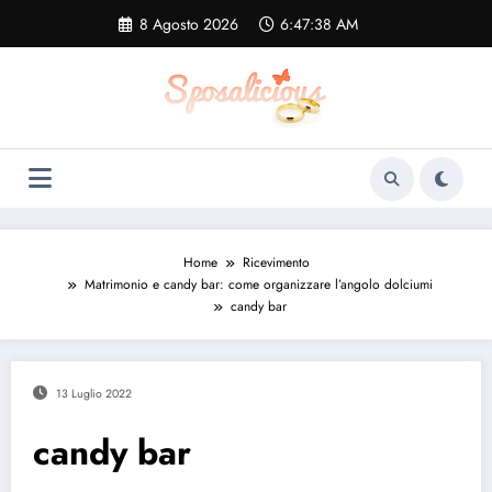
Vai
8 Agosto 2026
6:47:39 AM
al
contenuto
Home
Ricevimento
Matrimonio e candy bar: come organizzare l’angolo dolciumi
candy bar
13 Luglio 2022
candy bar