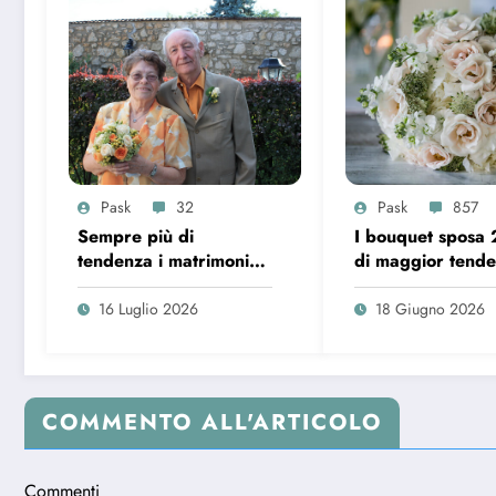
Pask
32
Pask
857
Sempre più di
I bouquet sposa
tendenza i matrimoni
di maggior tend
over 65 in Italia
16 Luglio 2026
18 Giugno 2026
COMMENTO ALL'ARTICOLO
Commenti