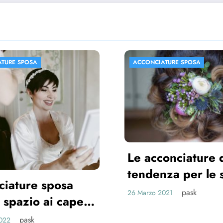
IATURE SPOSA
ACCONCIATURE SPOSA
conciature di
enza per le spose
1
pask
 2021