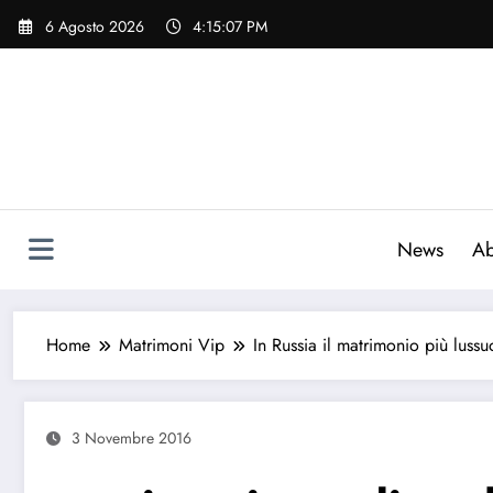
Vai
6 Agosto 2026
4:15:08 PM
al
contenuto
News
Ab
Home
Matrimoni Vip
In Russia il matrimonio più luss
3 Novembre 2016