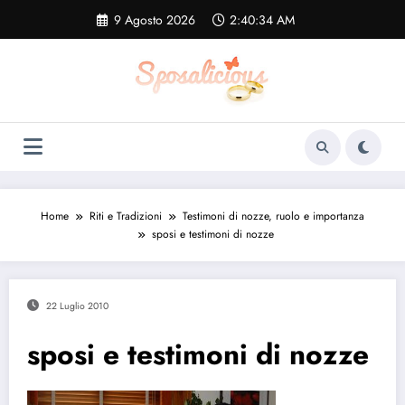
Vai
9 Agosto 2026
2:40:35 AM
al
contenuto
Home
Riti e Tradizioni
Testimoni di nozze, ruolo e importanza
sposi e testimoni di nozze
22 Luglio 2010
sposi e testimoni di nozze