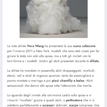
La nota stilista
Vera Wang
ha presentato la sua
nuova collezione
per l’inverno 2011 a New York, modelli che sono stati creati per far
girare la testa non solo alla sposa, ma a tutti gli invitati con le
loro forme e i modelli. Undici gli abiti presentati durante la
sfilata
.
La stilista ha mandato in passerella abiti drappeggiati, morbidi,
eterei, veli e strati di organza spumosi, tanto da assomigliare a
panna montata o meringa e poi
pizzi chantilly a balze
. Abiti
sensazionali che danno alla sposa tutta l’attenzione che merita.
Lo sguardo degli invitati alla cerimonia cadrà sulla sposa e vi
rimarrà “incollato” grazie a questi abiti, a
pettinature
che vi si
adattano perfettamente e
accessori
abbinati,
scarpe
comprese. Una