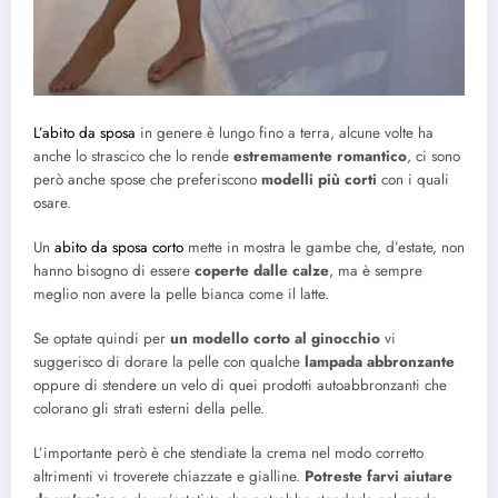
L’abito da sposa
in genere è lungo fino a terra, alcune volte ha
anche lo strascico che lo rende
estremamente romantico
, ci sono
però anche spose che preferiscono
modelli più corti
con i quali
osare.
Un
abito da sposa corto
mette in mostra le gambe che, d’estate, non
hanno bisogno di essere
coperte dalle calze
, ma è sempre
meglio non avere la pelle bianca come il latte.
Se optate quindi per
un modello corto al ginocchio
vi
suggerisco di dorare la pelle con qualche
lampada abbronzante
oppure di stendere un velo di quei prodotti autoabbronzanti che
colorano gli strati esterni della pelle.
L’importante però è che stendiate la crema nel modo corretto
altrimenti vi troverete chiazzate e gialline.
Potreste farvi aiutare