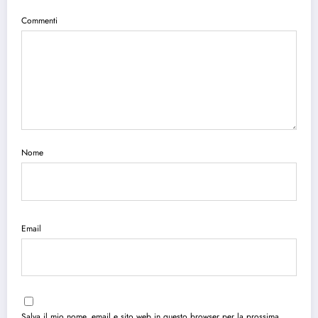
Commenti
Nome
Email
Salva il mio nome, email e sito web in questo browser per la prossima