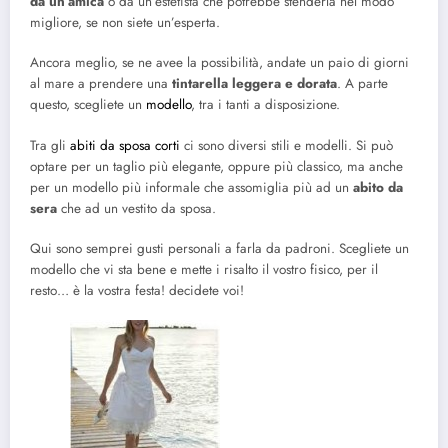
da un’amica
o da un’estetista che potrebbe stenderla nel modo
migliore, se non siete un’esperta.
Ancora meglio, se ne avee la possibilità, andate un paio di giorni
al mare a prendere una
tintarella leggera e dorata
. A parte
questo, scegliete un
modello
, tra i tanti a disposizione.
Tra gli
abiti da sposa corti
ci sono diversi stili e modelli. Si può
optare per un taglio più elegante, oppure più classico, ma anche
per un modello più informale che assomiglia più ad un
abito da
sera
che ad un vestito da sposa.
Qui sono semprei gusti personali a farla da padroni. Scegliete un
modello che vi sta bene e mette i risalto il vostro fisico, per il
resto… è la vostra festa! decidete voi!