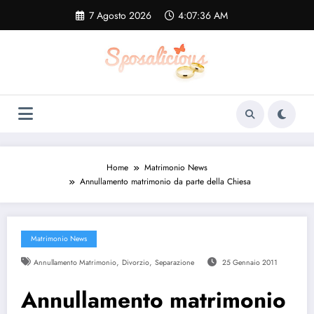
Vai
7 Agosto 2026
4:07:36 AM
al
contenuto
Home
Matrimonio News
Annullamento matrimonio da parte della Chiesa
Matrimonio News
,
,
Annullamento Matrimonio
Divorzio
Separazione
25 Gennaio 2011
Annullamento matrimonio