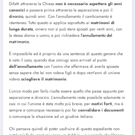
Difatti attraverso la Chiesa
non è necessario aspettare gli anni
canonici
e passare prima attraverso la separazione e poi il
divorzio
, quindi anni. Con l’annullamento il cambiamento è
istantaneo. Tutto questo si applica soprattutto ai
matrimoni di
lunga durata
, ovvero non si può stare sposati per venti anni, con
la stessa donna o uomo, e poi richiedere
l’annullamento del
matrimonio
.
È impossibile ed è proprio da una sentenza di questo genere che
è nato il caso, quando due coniugi sono arrivati al punto
dell’annullamento
con l’uomo che affermava di averla sposata
senza sapere che lei non voleva figli e dopo vent’anni di unione
voleva
sciogliere il matrimonio
.
L’unico modo per farlo risulta essere quello che passa appunto per
separazione e divorzio. L’annullamento resta possibile solamente in
casi in cui l’unione è stata molto più breve, per
motivi forti
, ma è
sempre e comunque necessario poi far
convalidare i documenti
o comunque la situazione ad un giudice italiano.
Chi pensava quindi di poter usufruire di questo espediente non