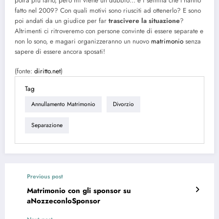
potrà più farlo, però mi viene un dubbio… e i seimila che l’hanno
fatto nel 2009? Con quali motivi sono riusciti ad ottenerlo? E sono
poi andati da un giudice per far
trascivere la situazione
?
Altrimenti ci ritroveremo con persone convinte di essere separate e
non lo sono, e magari organizzeranno un nuovo
matrimonio
senza
sapere di essere ancora sposati!
(fonte:
diritto.net
)
Tag
Annullamento Matrimonio
Divorzio
Separazione
Previous post
Matrimonio con gli sponsor su
aNozzeconloSponsor