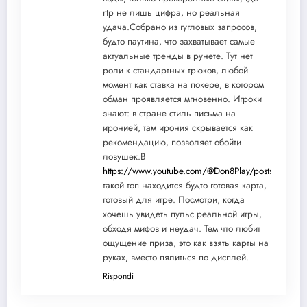
rtp не лишь цифра, но реальная
удача.Собрано из гугловых запросов,
будто паутина, что захватывает самые
актуальные тренды в рунете. Тут нет
роли к стандартных трюков, любой
момент как ставка на покере, в котором
обман проявляется мгновенно. Игроки
знают: в стране стиль письма на
иронией, там ирония скрывается как
рекомендацию, позволяет обойти
ловушек.В
https://www.youtube.com/@Don8Play/posts
такой топ находится будто готовая карта,
готовый для игре. Посмотри, когда
хочешь увидеть пульс реальной игры,
обходя мифов и неудач. Тем что любит
ощущение приза, это как взять карты на
руках, вместо пялиться по дисплей.
Rispondi