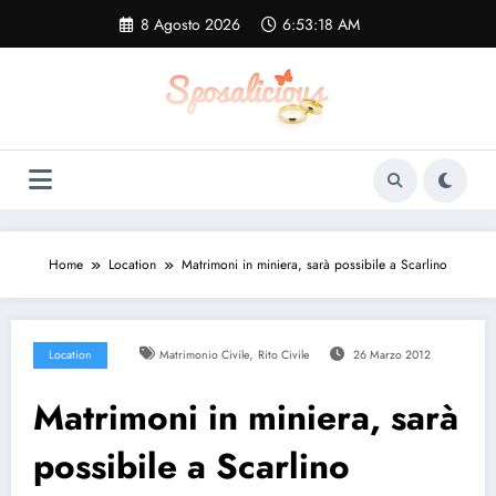
Vai
8 Agosto 2026
6:53:18 AM
al
contenuto
Home
Location
Matrimoni in miniera, sarà possibile a Scarlino
,
Location
Matrimonio Civile
Rito Civile
26 Marzo 2012
Matrimoni in miniera, sarà
possibile a Scarlino