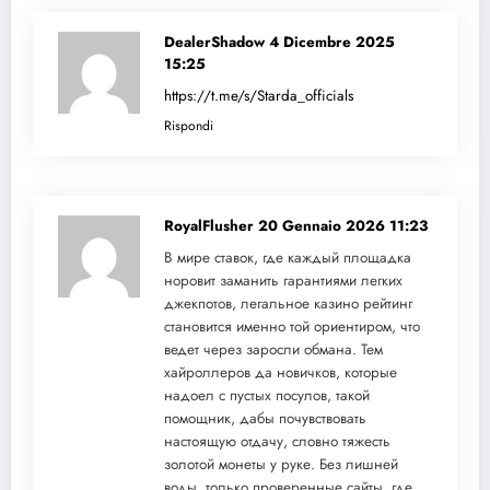
DealerShadow
4 Dicembre 2025
15:25
https://t.me/s/Starda_officials
Rispondi
RoyalFlusher
20 Gennaio 2026 11:23
В мире ставок, где каждый площадка
норовит заманить гарантиями легких
джекпотов, легальное казино рейтинг
становится именно той ориентиром, что
ведет через заросли обмана. Тем
хайроллеров да новичков, которые
надоел с пустых посулов, такой
помощник, дабы почувствовать
настоящую отдачу, словно тяжесть
золотой монеты у руке. Без лишней
воды, только проверенные сайты, где