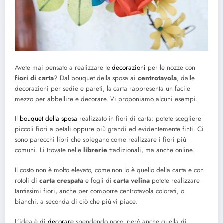
Avete mai pensato a realizzare le
decorazioni
per le nozze con
fiori di carta
? Dal bouquet della sposa ai
centrotavola
, dalle
decorazioni per sedie e pareti, la carta rappresenta un facile
mezzo per abbellire e decorare. Vi proponiamo alcuni esempi.
Il
bouquet della sposa
realizzato in fiori di carta: potete scegliere
piccoli fiori a petali oppure più grandi ed evidentemente finti. Ci
sono parecchi libri che spiegano come realizzare i fiori più
comuni. Li trovate nelle
librerie
tradizionali, ma anche online.
Il costo non è molto elevato, come non lo è quello della carta e con
rotoli di
carta crespata
e fogli di
carta velina
potete realizzare
tantissimi fiori, anche per comporre centrotavola colorati, o
bianchi, a seconda di ciò che più vi piace.
L’idea è di
decorare
spendendo poco, però anche quella di