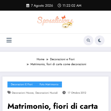
Vai
7 Agosto 2026
11:22:02 AM
al
contenuto
Home
Decorazioni e Fiori
Matrimonio, fiori di carta come decorazioni
Decorazioni E Fiori
Foto Matrimonio
,
Decorazioni Nozze
Decorazioni Nuziali
17 Ottobre 2012
Matrimonio, fiori di carta