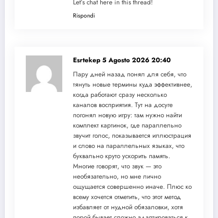
Let’s chat here in this thread!
Rispondi
Esrtekep
5 Agosto 2026 20:40
Пару дней назад понял для себя, что
тянуть новые термины куда эффективнее,
когда работают сразу несколько
каналов восприятия. Тут на досуге
погонял новую игру: там нужно найти
комплект картинок, где параллельно
звучит голос, показывается иллюстрация
и слово на параллельных языках, что
буквально круто ускорить память.
Многие говорят, что звук — это
необязательно, но мне лично
ощущается совершенно иначе. Плюс ко
всему хочется отметить, что этот метод
избавляет от нудной обязаловки, хотя
порой бывает сложно адаптироваться к