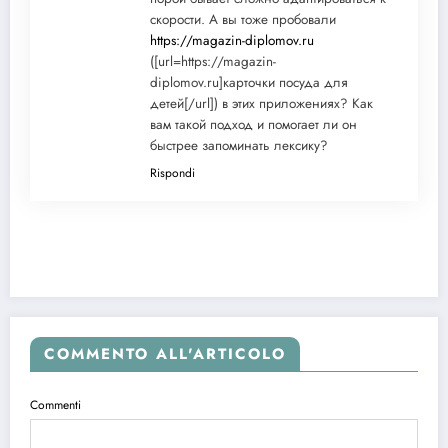
скорости. А вы тоже пробовали
https://magazin-diplomov.ru
([url=https://magazin-
diplomov.ru]карточки посуда для
детей[/url]) в этих приложениях? Как
вам такой подход и помогает ли он
быстрее запоминать лексику?
Rispondi
COMMENTO ALL'ARTICOLO
Commenti