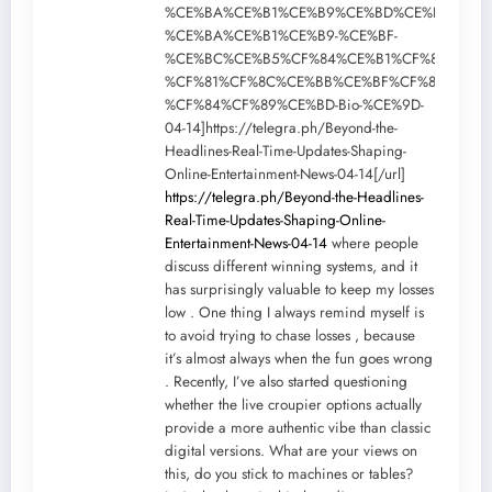
%CE%BA%CE%B1%CE%B9%CE%BD%CE%BF%CF%
%CE%BA%CE%B1%CE%B9-%CE%BF-
%CE%BC%CE%B5%CF%84%CE%B1%CF%83%CF%8
%CF%81%CF%8C%CE%BB%CE%BF%CF%82-
%CF%84%CF%89%CE%BD-Bio-%CE%9D-
04-14]https://telegra.ph/Beyond-the-
Headlines-Real-Time-Updates-Shaping-
Online-Entertainment-News-04-14[/url]
https://telegra.ph/Beyond-the-Headlines-
Real-Time-Updates-Shaping-Online-
Entertainment-News-04-14
where people
discuss different winning systems, and it
has surprisingly valuable to keep my losses
low . One thing I always remind myself is
to avoid trying to chase losses , because
it’s almost always when the fun goes wrong
. Recently, I’ve also started questioning
whether the live croupier options actually
provide a more authentic vibe than classic
digital versions. What are your views on
this, do you stick to machines or tables?