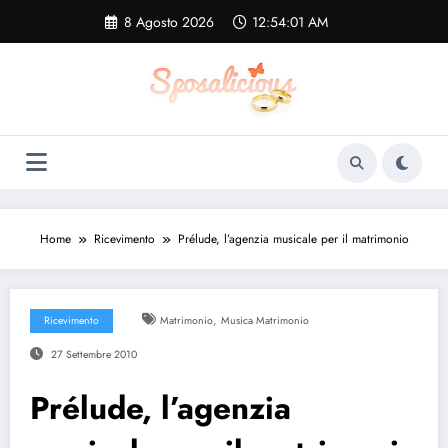
Vai
8 Agosto 2026
12:54:02 AM
al
contenuto
Home
Ricevimento
Prélude, l’agenzia musicale per il matrimonio
,
Ricevimento
Matrimonio
Musica Matrimonio
27 Settembre 2010
Prélude, l’agenzia