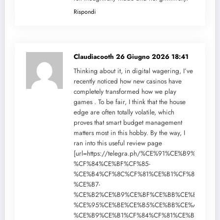
Rispondi
Claudiacooth
26 Giugno 2026 18:41
Thinking about it, in digital wagering, I’ve
recently noticed how new casinos have
completely transformed how we play
games . To be fair, I think that the house
edge are often totally volatile, which
proves that smart budget management
matters most in this hobby. By the way, I
ran into this useful review page
[url=https://telegra.ph/%CE%91%CE%B9%CF%8
%CF%84%CE%BF%CF%85-
%CE%B4%CF%8C%CF%81%CE%B1%CF%84%CE%B
%CE%B7-
%CE%B2%CE%B9%CE%BF%CE%BB%CE%BF%CE%B
%CE%95%CE%BE%CE%B5%CE%BB%CE%AF%CE%B
%CE%B9%CE%B1%CF%84%CF%81%CE%B9%CE%B