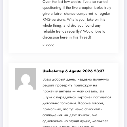
Over the last few weeks, I’ve also started
questioning if the live croupier tables truly
give a fairer chance compared to regular
RNG versions. What’s your take on this
whole thing, and did you found any
reliable trends recently? Would love to
discussion here in this thread!
Rispondi
UsekeAntep
6 Agosto 2026 23:37
Всем добрый день, недавно почему-то
решил проверить приложуху на
прокачку интуита — могу сказать, эта
штука с парадигмой карточек получился
довольно толковым. Короче говоря,
прикольно, что тут надо отыскивать
совпадения на двух языках, где
одновременно звучит аудио, мелькает
картинка и текст, так как память