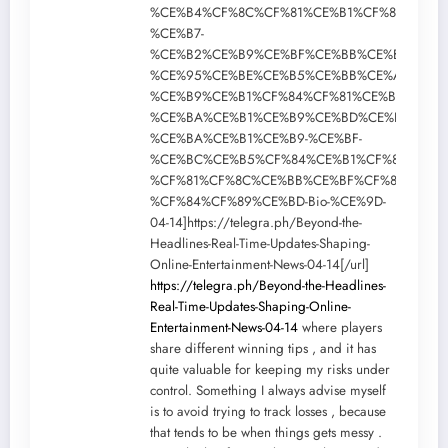
%CE%B4%CF%8C%CF%81%CE%B1%CF%84%CE%B
%CE%B7-
%CE%B2%CE%B9%CE%BF%CE%BB%CE%BF%CE%B
%CE%95%CE%BE%CE%B5%CE%BB%CE%AF%CE%B
%CE%B9%CE%B1%CF%84%CF%81%CE%B9%CE%B
%CE%BA%CE%B1%CE%B9%CE%BD%CE%BF%CF%
%CE%BA%CE%B1%CE%B9-%CE%BF-
%CE%BC%CE%B5%CF%84%CE%B1%CF%83%CF%8
%CF%81%CF%8C%CE%BB%CE%BF%CF%82-
%CF%84%CF%89%CE%BD-Bio-%CE%9D-
04-14]https://telegra.ph/Beyond-the-
Headlines-Real-Time-Updates-Shaping-
Online-Entertainment-News-04-14[/url]
https://telegra.ph/Beyond-the-Headlines-
Real-Time-Updates-Shaping-Online-
Entertainment-News-04-14
where players
share different winning tips , and it has
quite valuable for keeping my risks under
control. Something I always advise myself
is to avoid trying to track losses , because
that tends to be when things gets messy .