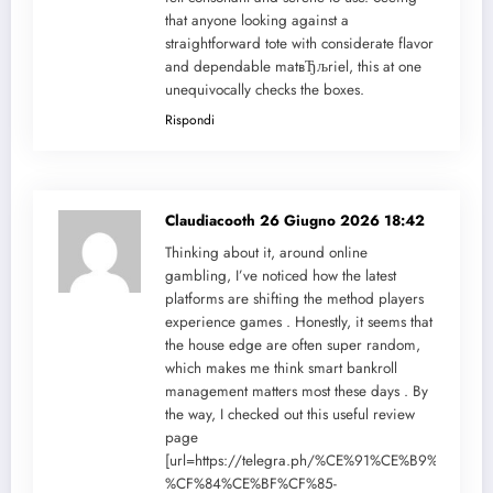
that anyone looking against a
straightforward tote with considerate flavor
and dependable matвЂљriel, this at one
unequivocally checks the boxes.
Rispondi
Claudiacooth
26 Giugno 2026 18:42
Thinking about it, around online
gambling, I’ve noticed how the latest
platforms are shifting the method players
experience games . Honestly, it seems that
the house edge are often super random,
which makes me think smart bankroll
management matters most these days . By
the way, I checked out this useful review
page
[url=https://telegra.ph/%CE%91%CE%B9%CF%8
%CF%84%CE%BF%CF%85-