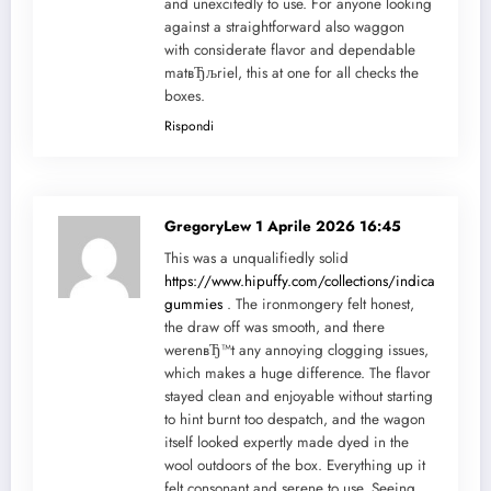
and unexcitedly to use. For anyone looking
against a straightforward also waggon
with considerate flavor and dependable
matвЂљriel, this at one for all checks the
boxes.
Rispondi
GregoryLew
1 Aprile 2026 16:45
This was a unqualifiedly solid
https://www.hipuffy.com/collections/indica-
gummies
. The ironmongery felt honest,
the draw off was smooth, and there
werenвЂ™t any annoying clogging issues,
which makes a huge difference. The flavor
stayed clean and enjoyable without starting
to hint burnt too despatch, and the wagon
itself looked expertly made dyed in the
wool outdoors of the box. Everything up it
felt consonant and serene to use. Seeing