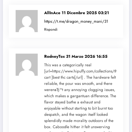
AllInAce
11 Dicembre 2025 03:21
https://t.me/dragon_money_mani/31
Rispondi
RodneyTox
31 Marzo 2026 16:55
This was a categorically real
[url=https://www.hipuffy.com/collections/thc-
cart ]best thc carts[/url] . The hardware felt
reliable, the pour was smooth, and there
werenвЂ™t any annoying clogging issues,
which makes a gargantuan difference. The
flavor stayed bathe a exhaust and
enjoyable without starting to bit burnt too
despatch, and the wagon itself looked
splendidly made morality outdoors of the
box. Caboodle hither it felt unswerving