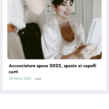
Le acconciature di tendenza per le spose
2021
26 Marzo 2021
pask
Riti e Tradizioni
Matrimonio News
Matrimoni Vip
Eventi