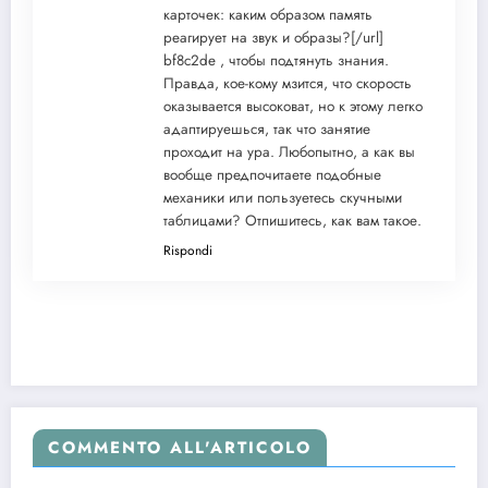
карточек: каким образом память
реагирует на звук и образы?[/url]
bf8c2de , чтобы подтянуть знания.
Правда, кое-кому мзится, что скорость
оказывается высоковат, но к этому легко
адаптируешься, так что занятие
проходит на ура. Любопытно, а как вы
вообще предпочитаете подобные
механики или пользуетесь скучными
таблицами? Отпишитесь, как вам такое.
Rispondi
COMMENTO ALL'ARTICOLO