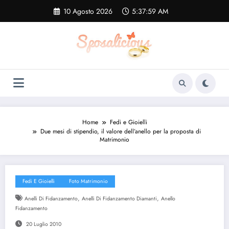
Vai
10 Agosto 2026
5:38:00 AM
al
contenuto
Home
Fedi e Gioielli
Due mesi di stipendio, il valore dell’anello per la proposta di
Matrimonio
Fedi E Gioielli
Foto Matrimonio
,
,
Anelli Di Fidanzamento
Anelli Di Fidanzamento Diamanti
Anello
Fidanzamento
20 Luglio 2010