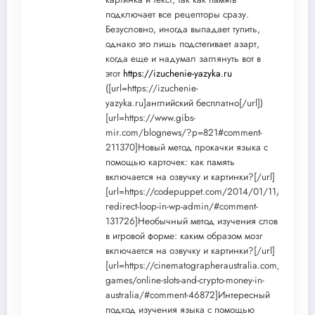
подключает все рецепторы сразу.
Безусловно, иногда выпадает тупить,
однако это лишь подстегивает азарт,
когда еще и надумал заглянуть вот в
этот
https://izuchenie-yazyka.ru
([url=https://izuchenie-
yazyka.ru]английский бесплатно[/url])
[url=https://www.gibs-
mir.com/blognews/?p=821#comment-
211370]Новый метод прокачки языка с
помощью карточек: как память
включается на озвучку и картинки?[/url]
[url=https://codepuppet.com/2014/01/11/infinite-
redirect-loop-in-wp-admin/#comment-
131726]Необычный метод изучения слов
в игровой форме: каким образом мозг
включается на озвучку и картинки?[/url]
[url=https://cinematographeraustralia.com/casino-
games/online-slots-and-crypto-money-in-
australia/#comment-46872]Интересный
подход изучения языка с помощью