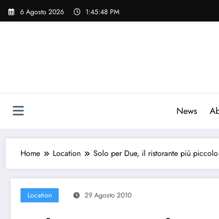
Vai
6 Agosto 2026
1:45:49 PM
al
contenuto
News
Ab
Home
Location
Solo per Due, il ristorante più picco
Location
29 Agosto 2010