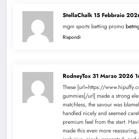
StellaChalk
15 Febbraio 202
mgm sports betting promo
betm
Rispondi
RodneyTox
31 Marzo 2026 1
These [url=https://www.hipuffy.c
gummies[/url] made a strong ele
matchless, the savour was blamel
handled nicely and seemed caref
premium feel from the start. Ha
made this even more reassuring, an