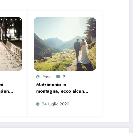
Pask
9
ni
Matrimonio in
endenze
montagna, ecco alcuni
semplici suggerimenti
24 Luglio 2020