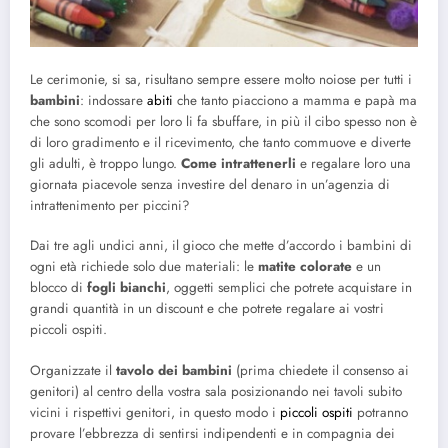
Le cerimonie, si sa, risultano sempre essere molto noiose per tutti i
bambini
: indossare
abiti
che tanto piacciono a mamma e papà ma
che sono scomodi per loro li fa sbuffare, in più il cibo spesso non è
di loro gradimento e il ricevimento, che tanto commuove e diverte
gli adulti, è troppo lungo.
Come intrattenerli
e regalare loro una
giornata piacevole senza investire del denaro in un’agenzia di
intrattenimento per piccini?
Dai tre agli undici anni, il gioco che mette d’accordo i bambini di
ogni età richiede solo due materiali: le
matite colorate
e un
blocco di
fogli bianchi
, oggetti semplici che potrete acquistare in
grandi quantità in un discount e che potrete regalare ai vostri
piccoli ospiti.
Organizzate il
tavolo dei bambini
(prima chiedete il consenso ai
genitori) al centro della vostra sala posizionando nei tavoli subito
vicini i rispettivi genitori, in questo modo i
piccoli ospiti
potranno
provare l’ebbrezza di sentirsi indipendenti e in compagnia dei