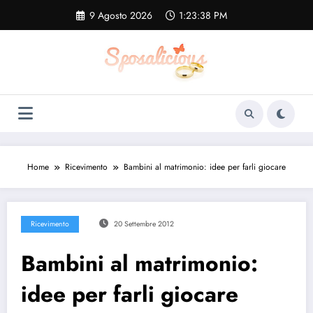
Vai
9 Agosto 2026
1:23:38 PM
al
contenuto
Home
Ricevimento
Bambini al matrimonio: idee per farli giocare
Ricevimento
20 Settembre 2012
Bambini al matrimonio:
idee per farli giocare