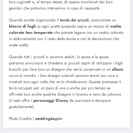
loro cuginetti e, al tempo stesso, di essere monitorati dai loro
genitori che potranno intervenire in caso di necessità.
Quando avrete organizzato il
tavolo dei piccoli
, posizionate un
blocco di fogli
su ogni piatto posando sopra un mazzo di
matite
colorate ben temperate
che potrete legare con un nastro colorato
in abbinamento con il resto della tavola e con le decorazioni che
avete scelto.
Quando tutti i piccoli si saranno seduti, lo sposo e la sposa
potranno avvicinarsi e chiedere ai piccoli ospiti di utilizzare i fogli
bianchi per fare loro un disegno che verrà conservato in un
album
unico al mondo: i loro disegni colorati saranno tenuti con cura e
mostrati loro ogni volta che ve lo chiederanno. Questa premessa li
terrà occupati per un paio di ore o anche per più tempo se
offrirete loro anche qualche disegno in bianco e nero da colorare
(il web offre i
personaggi Disney
da scaricare e stampare
gratuitamente).
Photo Credits |
weddingdaypin