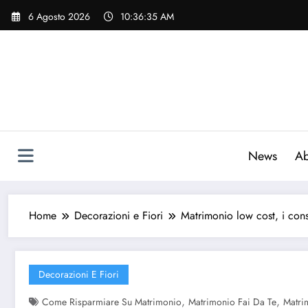
Vai
6 Agosto 2026
10:36:36 AM
al
contenuto
News
Ab
Home
Decorazioni e Fiori
Matrimonio low cost, i consi
Decorazioni E Fiori
,
,
Come Risparmiare Su Matrimonio
Matrimonio Fai Da Te
Matri