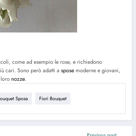
iccoli, come ad esempio le rose, e richiedono
più cari. Sono però adatti a
spose
moderne e giovani,
e loro
nozze
.
ouquet Sposa
Fiori Bouquet
Previous post