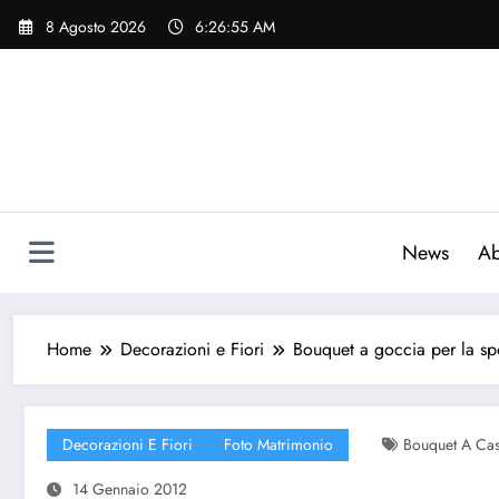
Vai
8 Agosto 2026
6:26:56 AM
al
contenuto
News
Ab
Home
Decorazioni e Fiori
Bouquet a goccia per la sp
Decorazioni E Fiori
Foto Matrimonio
Bouquet A Cas
14 Gennaio 2012